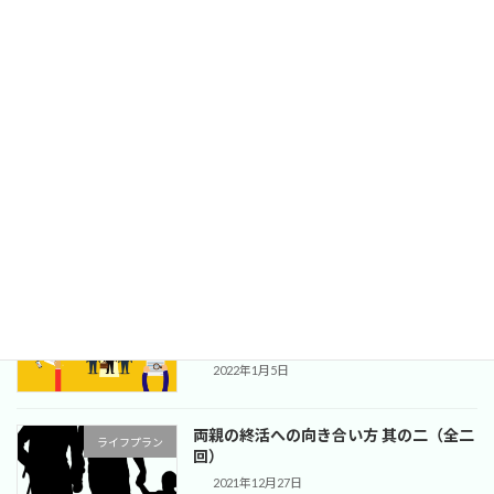
中小零細企業における人事部機能保持の
人事制度
費用対効果。「お試し人事課長」サービ
スのご案内
2022年2月14日
両親の終活への向き合い方 +α
ライフプラン
2022年1月19日
理想の人事評価制度構築と外部ベンダー
人事制度
の活用（成功報酬型のコンサルとのコミ
ットメント）
2022年1月5日
両親の終活への向き合い方 其の二（全二
ライフプラン
回）
2021年12月27日