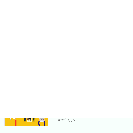
2022年3月22日
中小零細企業における人事部機能保持の
人事制度
費用対効果。「お試し人事課長」サービ
スのご案内
2022年2月14日
両親の終活への向き合い方 +α
ライフプラン
2022年1月19日
理想の人事評価制度構築と外部ベンダー
人事制度
の活用（成功報酬型のコンサルとのコミ
ットメント）
2022年1月5日