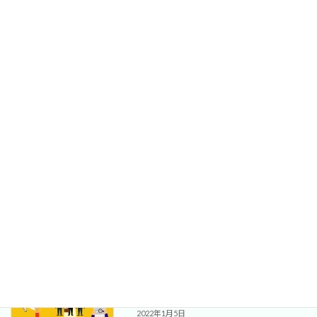
育児・介護休業法の改正施行への備えは
研修セミナー
大丈夫？
2022年3月22日
中小零細企業における人事部機能保持の
人事制度
費用対効果。「お試し人事課長」サービ
スのご案内
2022年2月14日
両親の終活への向き合い方 +α
ライフプラン
2022年1月19日
理想の人事評価制度構築と外部ベンダー
人事制度
の活用（成功報酬型のコンサルとのコミ
ットメント）
2022年1月5日